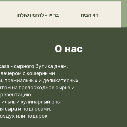
דף הבית
בר יין - להזמין שולחן
О нас
casa - сырного бутика днем,
 вечером с кошерными
и, премиальных и деликатесных
нтом на превосходное сырье и
презентацию.
тильный кулинарный опыт
я сыра и подносами.
воздух
или подарок.