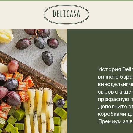
История Deli
винного бара
винодельням
сыров с акце
прекрасную 
Дополните с
коробками дл
Премиум за 