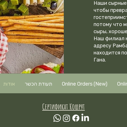
Наши сырные 
чтобы превр
гостеприимст
потому что м
сыры, хороше
Наш филиал н
адресу Рамба
находится п
Гана.
אודות
תעודת הכשר
Online Orders (New)
Onli
Сертификат Кошрут