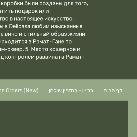
коробки были созданы для того,
атить подарок или
во в настоящее искусство,
ы в Delicasa любим изысканные
е вино и стильный образ жизни.
аходится в Рамат-Гане по
м-сквер, 5. Место кошерное и
од контролем раввината Рамат-
ne Orders (New)
בר יין - להזמין שולחן
דף הבית