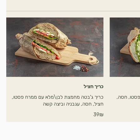
כריך חציל
סטו, חסה,
כריך ג'בטה מחמצת לבן\מלא עם ממרח פסטו,
חציל, חסה, עגבניה וביצה קשה
‏39 ‏₪