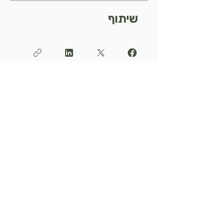
שיתוף
בקשה להצטרף
תעודת הכשר
דברו איתנו