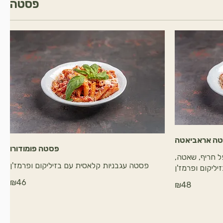
פסטה
ה אראביאטה
פסטה פומודורו
 חריף, שאטה,
פסטה עגבניות קלאסית עם בזיליקום ופרמז'ן
יליקום ופרמז'ן
₪46
₪48